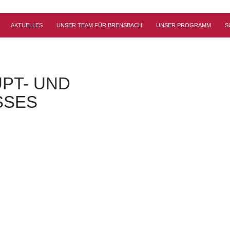
AKTUELLES
UNSER TEAM FÜR BRENSBACH
UNSER PROGRAMM
S
PT- UND
SSES