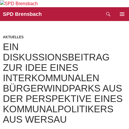
Zum
Inhalt
Suchen
SPD Brensbach
springen
PRIMÄR
MENÜ
AKTUELLES
EIN
DISKUSSIONSBEITRAG
ZUR IDEE EINES
INTERKOMMUNALEN
BÜRGERWINDPARKS AUS
DER PERSPEKTIVE EINES
KOMMUNALPOLITIKERS
AUS WERSAU