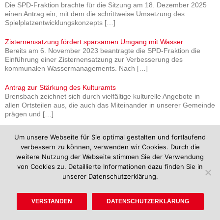
Die SPD-Fraktion brachte für die Sitzung am 18. Dezember 2025
einen Antrag ein, mit dem die schrittweise Umsetzung des
Spielplatzentwicklungskonzepts
[…]
Zisternensatzung fördert sparsamen Umgang mit Wasser
Bereits am 6. November 2023 beantragte die SPD-Fraktion die
Einführung einer Zisternensatzung zur Verbesserung des
kommunalen Wassermanagements. Nach
[…]
Antrag zur Stärkung des Kulturamts
Brensbach zeichnet sich durch vielfältige kulturelle Angebote in
allen Ortsteilen aus, die auch das Miteinander in unserer Gemeinde
prägen und
[…]
Baumbestattungen auf unseren Friedhöfen ermöglichen
Um unsere Webseite für Sie optimal gestalten und fortlaufend
Im Rahmen des Leitbildprozesses der Gemeinde Brensbach wurde
verbessern zu können, verwenden wir Cookies. Durch die
die „Erweiterung des Bestattungsangebots auf den Friedhöfen der
weitere Nutzung der Webseite stimmen Sie der Verwendung
Gemeinde“ als ein
[…]
von Cookies zu. Detaillierte Informationen dazu finden Sie in
unserer Datenschutzerklärung.
UNTERSTÜTZE UNS
VERSTANDEN
DATENSCHUTZERKLÄRUNG